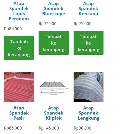
Atap
Atap
Atap
Spandek
Spandek
Spandek
Lapis
Bluescope
Kencana
Peredam
Rp
72.000
Rp
75.000
Rp
84.000
Tambah
Tambah
Tambah
ke
ke
ke
keranjang
keranjang
keranjang
Atap
Atap
Atap
Spandek
Spandek
Spandek
Pasir
Kliplok
Lengkung
Rp
85.000
Rp
145.000
Rp
98.000