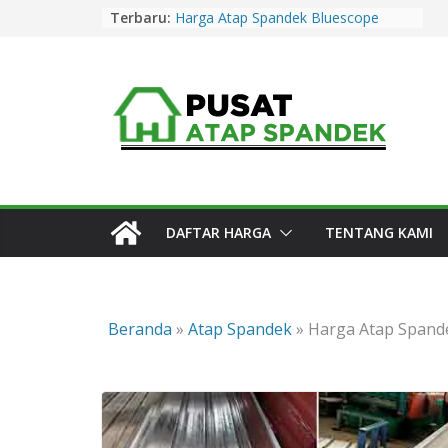
Skip
Terbaru:
Harga Atap Spandek Bluescope
to
Purwakarta Murah & Promo 2026
Harga Atap Spandek Warna
content
Purwakarta Murah & Promo 2026
Harga Atap Spandek Warna Cirebon
Murah & Promo 2026
Harga Atap Spandek Warna Subang
Murah & Promo 2026
Harga Atap Spandek Bluescope
Kuningan Murah & Promo 2026
DAFTAR HARGA
TENTANG KAMI
Beranda
»
Atap Spandek
»
Harga Atap Spand