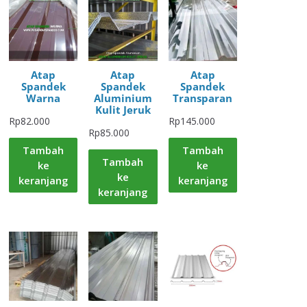
Atap
Atap
Atap
Spandek
Spandek
Spandek
Warna
Aluminium
Transparan
Kulit Jeruk
Rp
82.000
Rp
145.000
Rp
85.000
Tambah
Tambah
Tambah
ke
ke
ke
keranjang
keranjang
keranjang