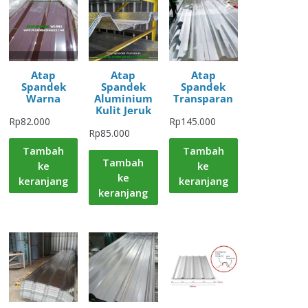
Atap
Atap
Atap
Spandek
Spandek
Spandek
Warna
Aluminium
Transparan
Kulit Jeruk
Rp
82.000
Rp
145.000
Rp
85.000
Tambah
Tambah
Tambah
ke
ke
ke
keranjang
keranjang
keranjang