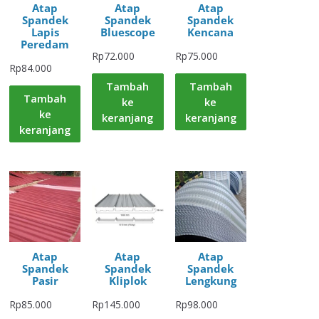
Atap
Atap
Atap
Spandek
Spandek
Spandek
Lapis
Bluescope
Kencana
Peredam
Rp
72.000
Rp
75.000
Rp
84.000
Tambah
Tambah
Tambah
ke
ke
ke
keranjang
keranjang
keranjang
Atap
Atap
Atap
Spandek
Spandek
Spandek
Pasir
Kliplok
Lengkung
Rp
85.000
Rp
145.000
Rp
98.000