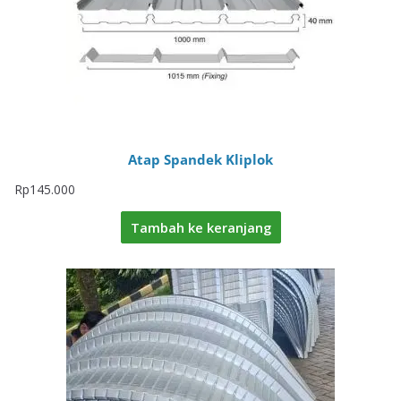
Atap Spandek Kliplok
Rp
145.000
Tambah ke keranjang