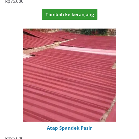
Rp
75.000
Tambah ke keranjang
Atap Spandek Pasir
Rp
85.000