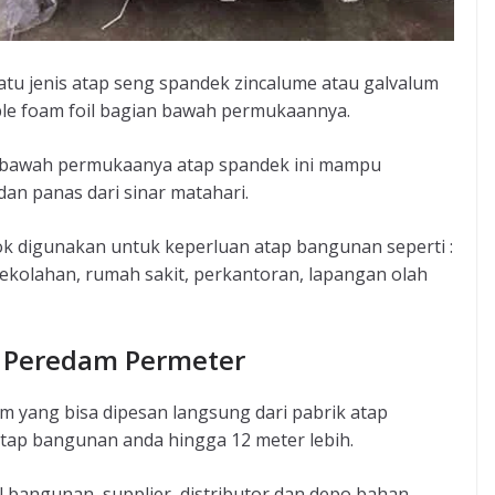
atu jenis atap seng spandek zincalume atau galvalum
ble foam foil bagian bawah permukaannya.
n bawah permukaanya atap spandek ini mampu
an panas dari sinar matahari.
ok digunakan untuk keperluan atap bangunan seperti :
sekolahan, rumah sakit, perkantoran, lapangan olah
s Peredam Permeter
m yang bisa dipesan langsung dari pabrik atap
tap bangunan anda hingga 12 meter lebih.
bangunan, supplier, distributor dan depo bahan