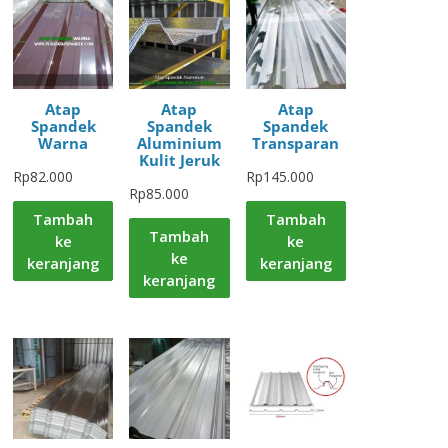
Atap
Atap
Atap
Spandek
Spandek
Spandek
Warna
Aluminium
Transparan
Kulit Jeruk
Rp
82.000
Rp
145.000
Rp
85.000
Tambah
Tambah
Tambah
ke
ke
ke
keranjang
keranjang
keranjang