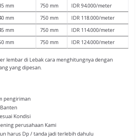
.35 mm
750 mm
IDR 94.000/meter
.40 mm
750 mm
IDR 118.000/meter
.45 mm
750 mm
IDR 114.000/meter
.50 mm
750 mm
IDR 124.000/meter
per lembar di Lebak cara menghitungnya dengan
ang yang dipesan.
m pengiriman
 Banten
esuai Kondisi
kening perusahaan Kami
un harus Dp / tanda jadi terlebih dahulu