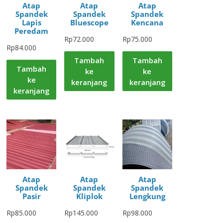
Atap
Atap
Atap
Spandek
Spandek
Spandek
Lapis
Bluescope
Kencana
Peredam
Rp
72.000
Rp
75.000
Rp
84.000
Tambah
Tambah
Tambah
ke
ke
ke
keranjang
keranjang
keranjang
Atap
Atap
Atap
Spandek
Spandek
Spandek
Pasir
Kliplok
Lengkung
Rp
85.000
Rp
145.000
Rp
98.000