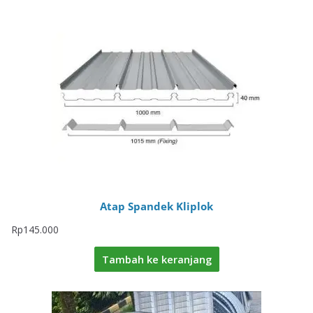
Atap Spandek Kliplok
Rp
145.000
Tambah ke keranjang