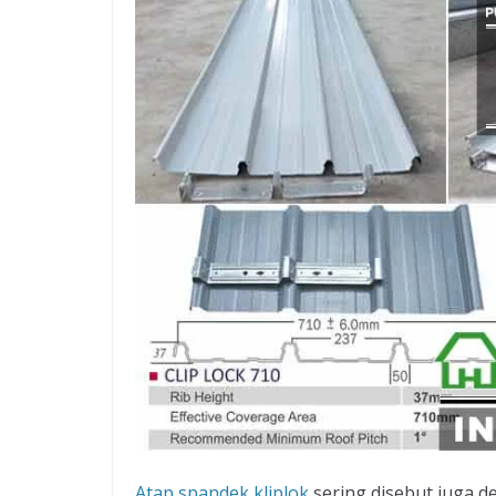
Atap spandek kliplok
sering disebut juga de