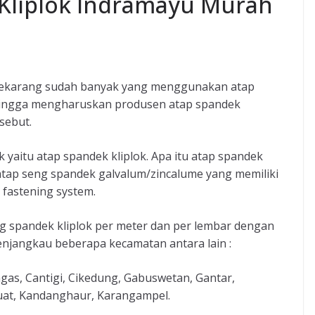
Kliplok Indramayu Murah
ekarang sudah banyak yang menggunakan atap
hingga mengharuskan produsen atap spandek
sebut.
k yaitu atap spandek kliplok. Apa itu atap spandek
s atap seng spandek galvalum/zincalume yang memiliki
 fastening system.
g spandek kliplok per meter dan per lembar dengan
njangkau beberapa kecamatan antara lain :
gas, Cantigi, Cikedung, Gabuswetan, Gantar,
yuat, Kandanghaur, Karangampel.