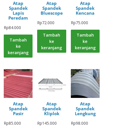
Atap
Atap
Atap
Spandek
Spandek
Spandek
Lapis
Bluescope
Kencana
Peredam
Rp
72.000
Rp
75.000
Rp
84.000
Tambah
Tambah
Tambah
ke
ke
ke
keranjang
keranjang
keranjang
Atap
Atap
Atap
Spandek
Spandek
Spandek
Pasir
Kliplok
Lengkung
Rp
85.000
Rp
145.000
Rp
98.000