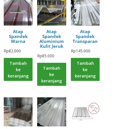
Atap
Atap
Atap
Spandek
Spandek
Spandek
Warna
Aluminium
Transparan
Kulit Jeruk
Rp
82.000
Rp
145.000
Rp
85.000
Tambah
Tambah
Tambah
ke
ke
ke
keranjang
keranjang
keranjang