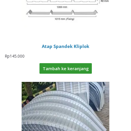
Atap Spandek Kliplok
Rp
145.000
Tambah ke keranjang