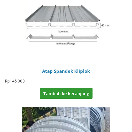
Atap Spandek Kliplok
Rp
145.000
Tambah ke keranjang