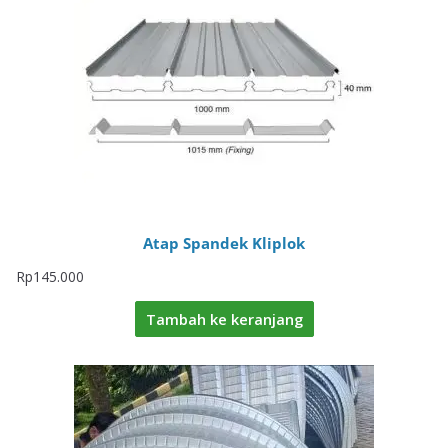
Atap Spandek Kliplok
Rp
145.000
Tambah ke keranjang