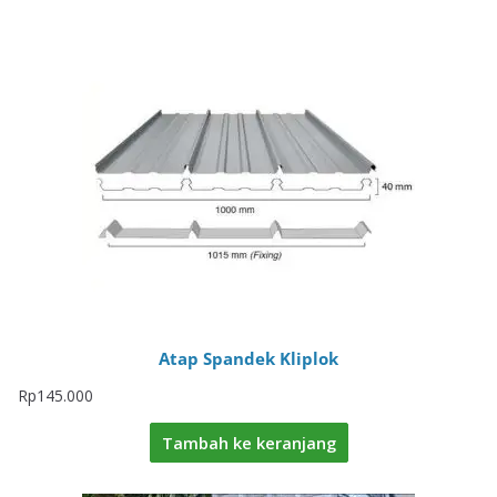
Atap Spandek Kliplok
Rp
145.000
Tambah ke keranjang