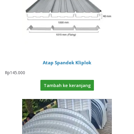
Atap Spandek Kliplok
Rp
145.000
Tambah ke keranjang