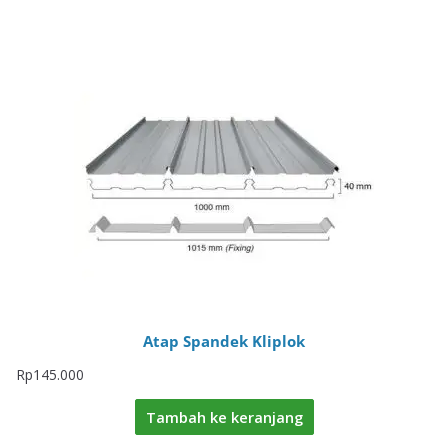
Atap Spandek Kliplok
Rp
145.000
Tambah ke keranjang