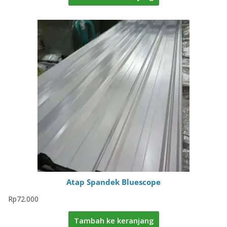
Atap Spandek Bluescope
Rp
72.000
Tambah ke keranjang