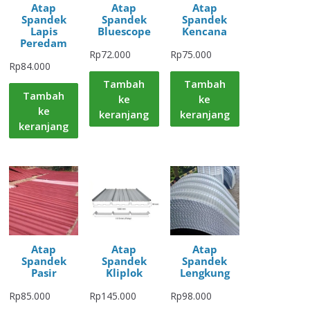
Atap
Atap
Atap
Spandek
Spandek
Spandek
Lapis
Bluescope
Kencana
Peredam
Rp
72.000
Rp
75.000
Rp
84.000
Tambah
Tambah
Tambah
ke
ke
ke
keranjang
keranjang
keranjang
Atap
Atap
Atap
Spandek
Spandek
Spandek
Pasir
Kliplok
Lengkung
Rp
85.000
Rp
145.000
Rp
98.000