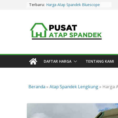
Skip
Terbaru:
Harga Atap Spandek Bluescope
to
Purwakarta Murah & Promo 2026
Harga Atap Spandek Warna
content
Purwakarta Murah & Promo 2026
Harga Atap Spandek Warna Cirebon
Murah & Promo 2026
Harga Atap Spandek Warna Subang
Murah & Promo 2026
Harga Atap Spandek Bluescope
Kuningan Murah & Promo 2026
DAFTAR HARGA
TENTANG KAMI
Beranda
»
Atap Spandek Lengkung
»
Harga 