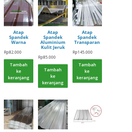
Atap
Atap
Atap
Spandek
Spandek
Spandek
Warna
Aluminium
Transparan
Kulit Jeruk
Rp
82.000
Rp
145.000
Rp
85.000
Tambah
Tambah
Tambah
ke
ke
ke
keranjang
keranjang
keranjang