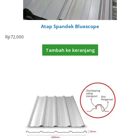
Atap Spandek Bluescope
Rp
72.000
Tambah ke keranjang