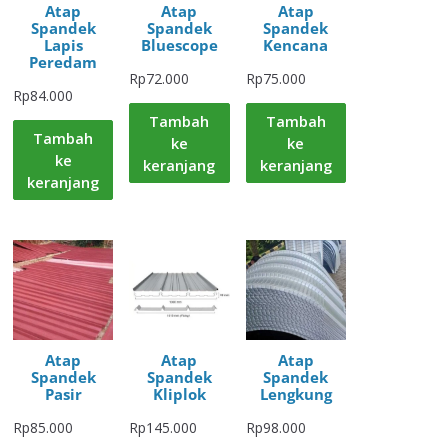
Atap
Atap
Atap
Spandek
Spandek
Spandek
Lapis
Bluescope
Kencana
Peredam
Rp
72.000
Rp
75.000
Rp
84.000
Tambah
Tambah
Tambah
ke
ke
ke
keranjang
keranjang
keranjang
Atap
Atap
Atap
Spandek
Spandek
Spandek
Pasir
Kliplok
Lengkung
Rp
85.000
Rp
145.000
Rp
98.000