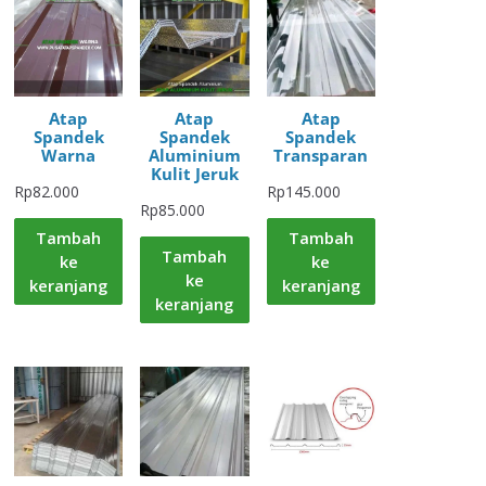
Atap
Atap
Atap
Spandek
Spandek
Spandek
Warna
Aluminium
Transparan
Kulit Jeruk
Rp
82.000
Rp
145.000
Rp
85.000
Tambah
Tambah
Tambah
ke
ke
ke
keranjang
keranjang
keranjang