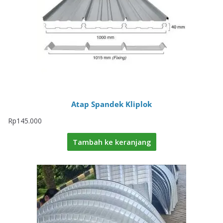
Atap Spandek Kliplok
Rp
145.000
Tambah ke keranjang