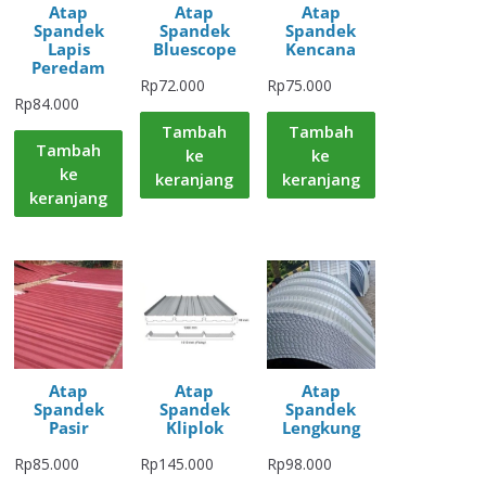
Atap
Atap
Atap
Spandek
Spandek
Spandek
Lapis
Bluescope
Kencana
Peredam
Rp
72.000
Rp
75.000
Rp
84.000
Tambah
Tambah
Tambah
ke
ke
ke
keranjang
keranjang
keranjang
Atap
Atap
Atap
Spandek
Spandek
Spandek
Pasir
Kliplok
Lengkung
Rp
85.000
Rp
145.000
Rp
98.000