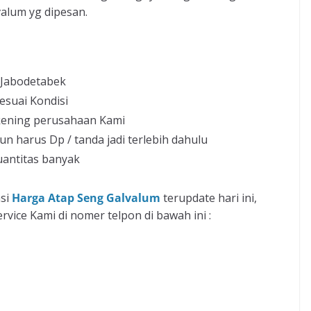
alum yg dipesan.
 Jabodetabek
esuai Kondisi
kening perusahaan Kami
un harus Dp / tanda jadi terlebih dahulu
uantitas banyak
asi
Harga Atap Seng Galvalum
terupdate hari ini,
ice Kami di nomer telpon di bawah ini :