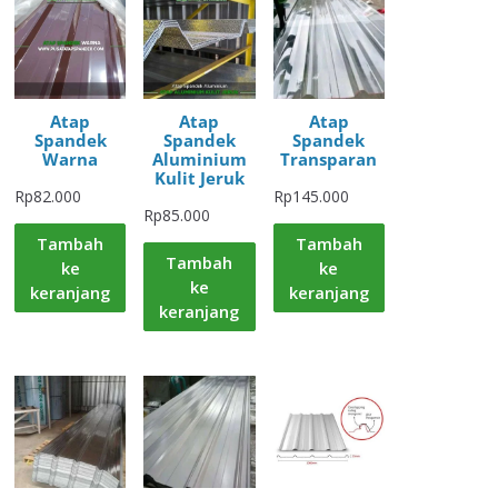
Atap
Atap
Atap
Spandek
Spandek
Spandek
Warna
Aluminium
Transparan
Kulit Jeruk
Rp
82.000
Rp
145.000
Rp
85.000
Tambah
Tambah
Tambah
ke
ke
ke
keranjang
keranjang
keranjang