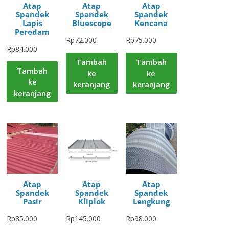
Atap
Atap
Atap
Spandek
Spandek
Spandek
Lapis
Bluescope
Kencana
Peredam
Rp
72.000
Rp
75.000
Rp
84.000
Tambah
Tambah
Tambah
ke
ke
ke
keranjang
keranjang
keranjang
Atap
Atap
Atap
Spandek
Spandek
Spandek
Pasir
Kliplok
Lengkung
Rp
85.000
Rp
145.000
Rp
98.000