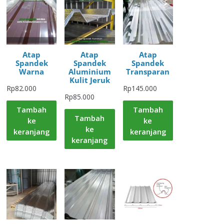
Atap
Atap
Atap
Spandek
Spandek
Spandek
Warna
Aluminium
Transparan
Kulit Jeruk
Rp
82.000
Rp
145.000
Rp
85.000
Tambah
Tambah
Tambah
ke
ke
ke
keranjang
keranjang
keranjang