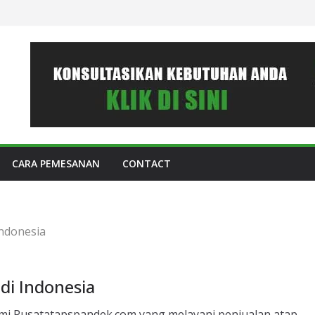
CARA PEMESANAN
CONTACT
Indonesia
di Indonesia
ami Pusatatapspandek.com yang melayani penjualan atap