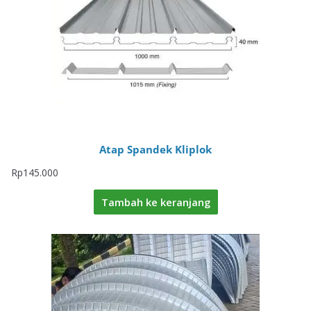
Atap Spandek Kliplok
Rp
145.000
Tambah ke keranjang