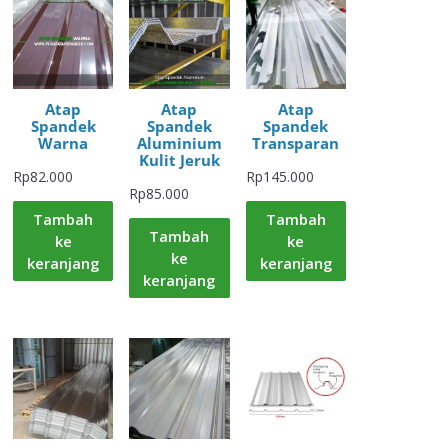
Atap
Atap
Atap
Spandek
Spandek
Spandek
Warna
Aluminium
Transparan
Kulit Jeruk
Rp
82.000
Rp
145.000
Rp
85.000
Tambah
Tambah
Tambah
ke
ke
ke
keranjang
keranjang
keranjang