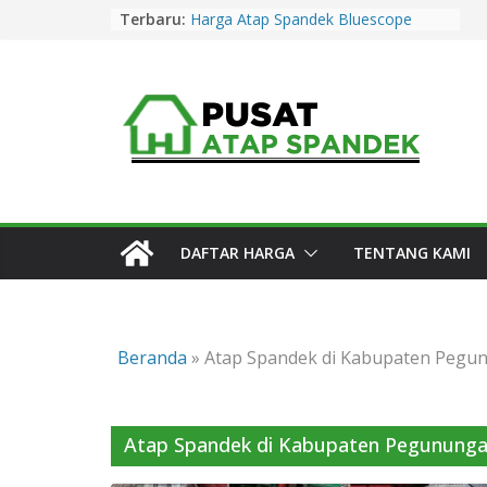
Skip
Terbaru:
Harga Atap Spandek Bluescope
to
Purwakarta Murah & Promo 2026
Harga Atap Spandek Warna
content
Purwakarta Murah & Promo 2026
Harga Atap Spandek Warna Cirebon
Murah & Promo 2026
Harga Atap Spandek Warna Subang
Murah & Promo 2026
Harga Atap Spandek Bluescope
Kuningan Murah & Promo 2026
DAFTAR HARGA
TENTANG KAMI
Beranda
»
Atap Spandek di Kabupaten Pegu
Atap Spandek di Kabupaten Pegununga