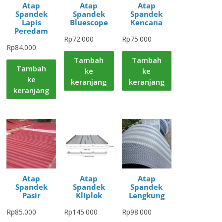
Atap
Atap
Atap
Spandek
Spandek
Spandek
Lapis
Bluescope
Kencana
Peredam
Rp
72.000
Rp
75.000
Rp
84.000
Tambah
Tambah
Tambah
ke
ke
ke
keranjang
keranjang
keranjang
Atap
Atap
Atap
Spandek
Spandek
Spandek
Pasir
Kliplok
Lengkung
Rp
85.000
Rp
145.000
Rp
98.000