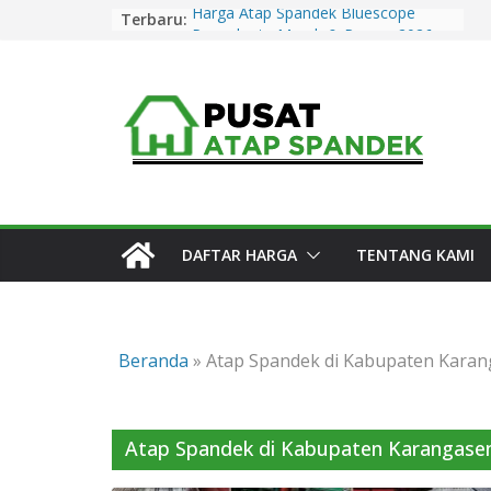
Skip
Terbaru:
Harga Atap Spandek Bluescope
to
Purwakarta Murah & Promo 2026
Harga Atap Spandek Warna
content
Purwakarta Murah & Promo 2026
Harga Atap Spandek Warna Cirebon
Murah & Promo 2026
Harga Atap Spandek Warna Subang
Murah & Promo 2026
Harga Atap Spandek Bluescope
Kuningan Murah & Promo 2026
DAFTAR HARGA
TENTANG KAMI
Beranda
»
Atap Spandek di Kabupaten Kara
Atap Spandek di Kabupaten Karangas