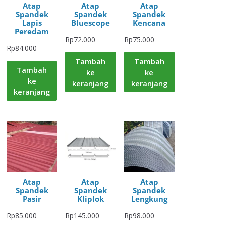
Atap
Atap
Atap
Spandek
Spandek
Spandek
Lapis
Bluescope
Kencana
Peredam
Rp
72.000
Rp
75.000
Rp
84.000
Tambah
Tambah
Tambah
ke
ke
ke
keranjang
keranjang
keranjang
Atap
Atap
Atap
Spandek
Spandek
Spandek
Pasir
Kliplok
Lengkung
Rp
85.000
Rp
145.000
Rp
98.000