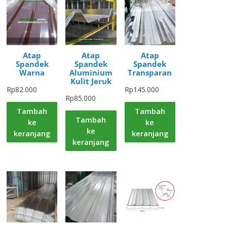
Atap
Atap
Atap
Spandek
Spandek
Spandek
Warna
Aluminium
Transparan
Kulit Jeruk
Rp
82.000
Rp
145.000
Rp
85.000
Tambah
Tambah
Tambah
ke
ke
ke
keranjang
keranjang
keranjang