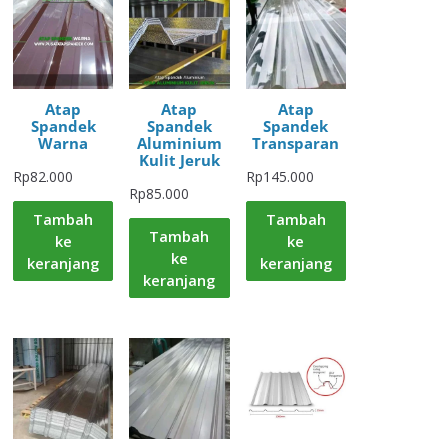
Atap
Atap
Atap
Spandek
Spandek
Spandek
Warna
Aluminium
Transparan
Kulit Jeruk
Rp
82.000
Rp
145.000
Rp
85.000
Tambah
Tambah
Tambah
ke
ke
ke
keranjang
keranjang
keranjang