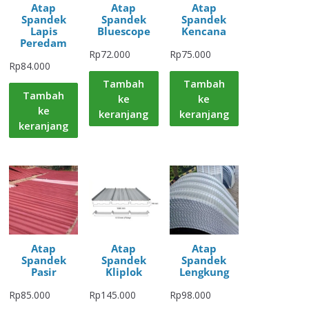
Atap
Atap
Atap
Spandek
Spandek
Spandek
Lapis
Bluescope
Kencana
Peredam
Rp
72.000
Rp
75.000
Rp
84.000
Tambah
Tambah
Tambah
ke
ke
ke
keranjang
keranjang
keranjang
Atap
Atap
Atap
Spandek
Spandek
Spandek
Pasir
Kliplok
Lengkung
Rp
85.000
Rp
145.000
Rp
98.000